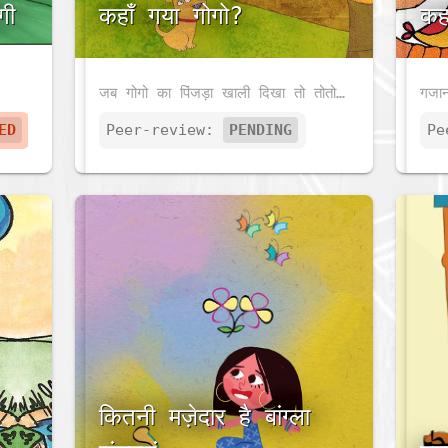
गी
कहाँ गया गोगो?
कह
जब गोगो का पिंजड़ा खाली दिखा तो तोतो के होश उड़ गए। आप भी तोतो की मदद करिये नहीं तो बड़ी गड़बड़ हो जाएगी।
ED
Peer-review:
PENDING
Pe
कितनी मज़ेदार है बांग्ला