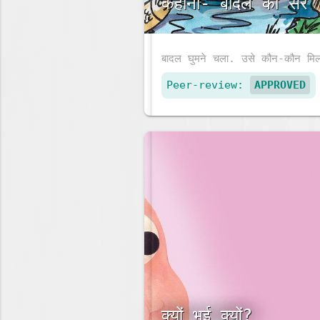
कहानी- बादल की सैर
Peer-review:
APPROVED
क्यों भई क्यों?