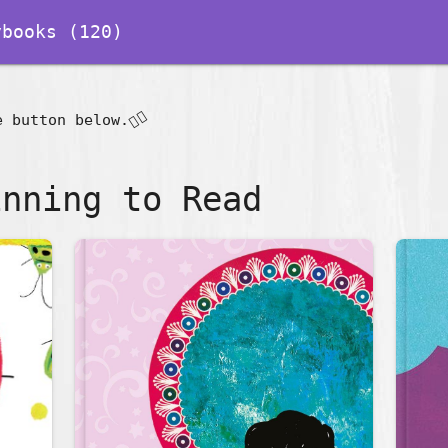
books (120)
👇🏽
e button below.
inning to Read