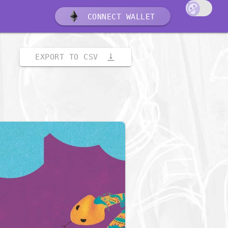
CONNECT WALLET
vertical_align_bottom
EXPORT TO CSV