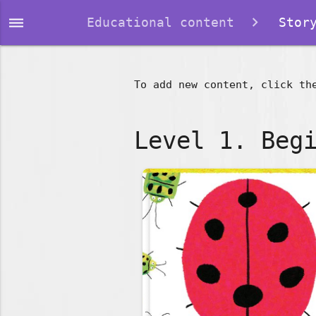
dehaze
Educational content
Story
To add new content, click th
Level 1. Beg