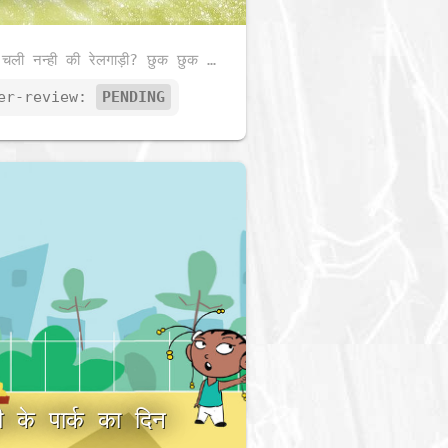
कैसे चली नन्ही की रेलगाड़ी? छुक छुक छक छक!
er-review:
PENDING
मी के पार्क का दिन