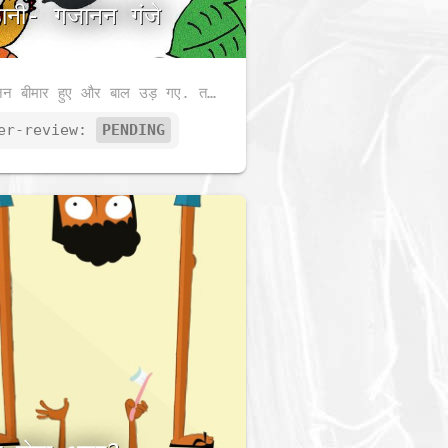
ानी- गजानन गंजे
गजानन बीमार हुए और बाल उड़ गए. तब उन्हों ने क्या उपाय किया ?
er-review:
PENDING