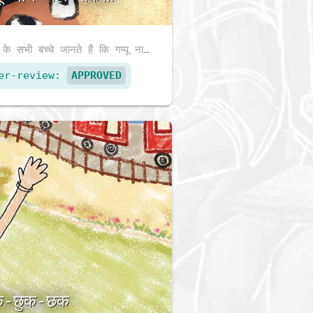
कक्षा के सभी बच्चे जानते हैं कि गप्पू नाच नहीं सकती। जब बच्चे अपना बायाँ हाथ उठाते हैं तो वह दाहिना हाथ उठाती है। क्या कोमल मैम गप्पू को नाचने देंगी? विलोम की धारणा का प्रयोग करते हुए नाच से मिलने वाले आनंद के बारे में एक छोटी सी कहानी।
er-review:
APPROVED
क-छुक-छक